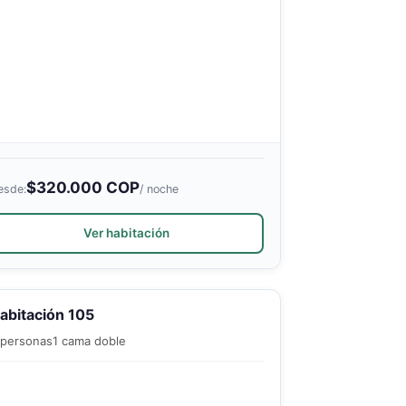
$320.000 COP
esde:
/ noche
Ver habitación
abitación 105
 personas
1 cama doble