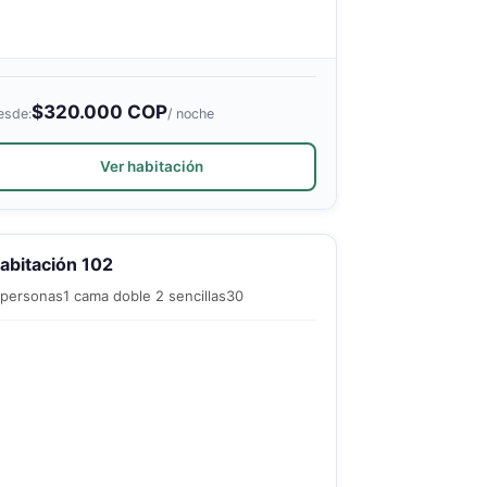
$320.000 COP
esde:
/ noche
Ver habitación
abitación 102
 personas
1 cama doble 2 sencillas
30