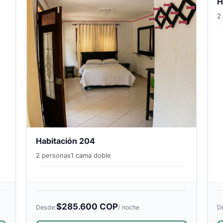
H
2
Habitación 204
2 personas
1 cama doble
$285.600 COP
Desde:
/ noche
D