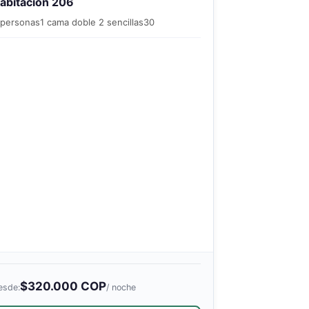
abitación 206
 personas
1 cama doble 2 sencillas
30
$320.000 COP
esde:
/ noche