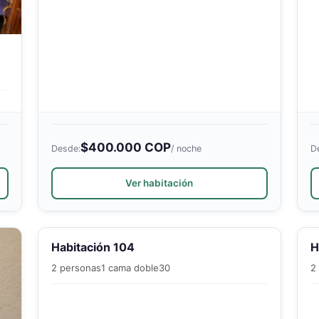
$400.000 COP
Desde:
/ noche
D
Ver habitación
Habitación 104
H
2 personas
1 cama doble
30
2