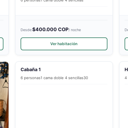
$400.000 COP
Desde:
/ noche
D
Ver habitación
Cabaña 1
H
6 personas
1 cama doble 4 sencillas
30
4