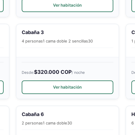
Ver habitación
Cabaña 3
C
4 personas
1 cama doble 2 sencillas
30
1
$320.000 COP
Desde:
/ noche
D
Ver habitación
Cabaña 6
H
2 personas
1 cama doble
30
6