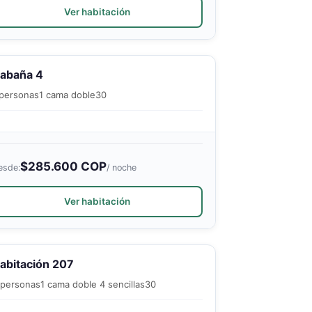
Ver habitación
abaña 4
 personas
1 cama doble
30
$285.600 COP
esde:
/ noche
Ver habitación
abitación 207
 personas
1 cama doble 4 sencillas
30