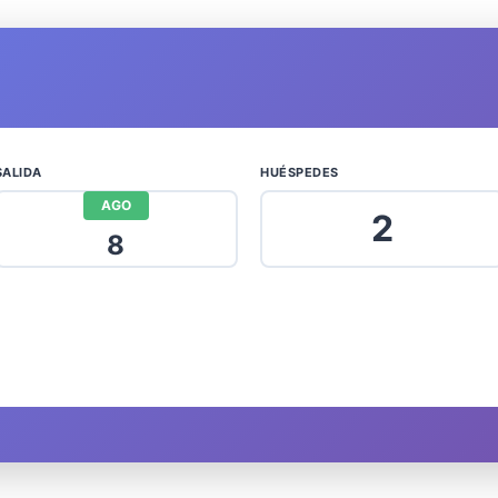
SALIDA
HUÉSPEDES
AGO
2
8