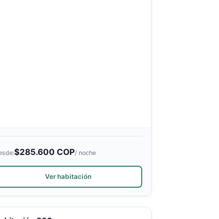
$285.600 COP
esde:
/ noche
Ver habitación